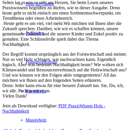
Selten lag es uns so sehr am Herzen, Sie beim Lesen unseres
Holz im Garten
Praxiswissens begrüßen zu dürfen, wie in dieser Ausgabe. Denn
heute geht es nicht einfach um einen Sortimentsschwerpunkt, ein
Trendthema oder einen Arbeitsbereich.
Heute geht es um viel, viel mehr.Wir möchten mit Ihnen über die
Zukunft sprechen. Darüber, wie wir es schaffen können, unsere
Fußböden
gemeinsame Zukunft und die unserer Kinder und Enkel positiv zu
gestalten. Eine Schlüsselrolle spielt dabei das Thema
Nachhaltigkeit.
Der Begriff kommt ursprünglich aus der Forstwirtschaft und meinte:
Nur so viel Holz schlagen, wie nachwachsen kann. Eigentlich
Plattenwerkstoffe
logisch. Aber was bedeutet Nachhaltigkeit heute? Wie wirken sich
Klimawandel und Ressourcenverbrauch auf die Holzwirtschaft aus?
Und wie können wir den Folgen aktiv entgegentreten? All das
möchten wir Ihnen auf den folgenden Seiten erläutern.
Denn: Jeder kann etwas für eine bessere Zukunft tun. Sie, Du, ich,
wir alle. Packen wir es an.
Kaminholz
Vielen Dank!
Jetzt als Download verfügbar:
PDF PraxisWissen Holz -
Nachhaltigkeit
Massivholz