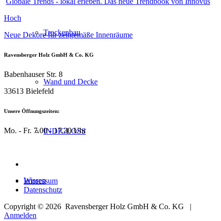
Globale Trends - lokal erleben. Das neue Trendbook von Innovus
Hoch
Trockenbau
Neue Dekore für zeitgemäße Innenräume
Ravensberger Holz GmbH & Co. KG
Babenhauser Str. 8
Wand und Decke
33613 Bielefeld
Unsere Öffnungszeiten:
Mo. - Fr. 7.00 - 17.30 Uhr
INDIGLOSS
Wissen
Impressum
Datenschutz
Copyright © 2026
Ravensberger Holz GmbH & Co. KG |
Anmelden