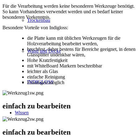
Für die Verarbeitung werden keine besonderen Werkzeuge benötigt.
So kann Vorhandenes verwendet werden und es bedarf keiner
besonderen Vorkenntnis.
Trockenbau
Besondere Vorteile von Indigloss:
die Platte kann mit üblichen Werkzeugen für die
Holzverarbeitung bearbeitet werden,
bruchfest, daher bestens für Bereiche geeignet, in denen
Wand und Decke
Glassplitter undenkbar wären,
Hohe Kratzfestigkeit
mit WhiteBoard Markern beschreibbar
leichter als Glas
einfache Reinigung
INDIGLOSS
Fräsungen möglich
einfach zu bearbeiten
Wissen
einfach zu bearbeiten