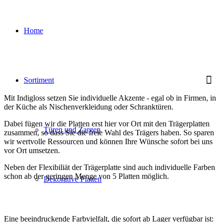
Home
Sortiment
Mit Indigloss setzen Sie individuelle Akzente - egal ob in Firmen, in
der Küche als Nischenverkleidung oder Schranktüren.
Dabei fügen wir die Platten erst hier vor Ort mit den Trägerplatten
Türen und Zargen
zusammen, so dass Sie die freie Wahl des Trägers haben. So sparen
wir wertvolle Ressourcen und können Ihre Wünsche sofort bei uns
vor Ort umsetzen.
Neben der Flexibiliät der Trägerplatte sind auch individuelle Farben
schon ab der geringen Menge von 5 Platten möglich.
Dekorative Platten
Eine beeindruckende Farbvielfalt, die sofort ab Lager verfügbar ist: