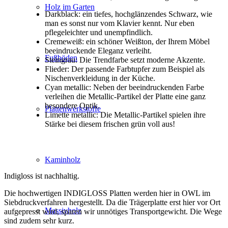
Holz im Garten
Darkblack: ein tiefes, hochglänzendes Schwarz, wie
man es sonst nur vom Klavier kennt. Nur eben
pflegeleichter und unempfindlich.
Cremeweiß: ein schöner Weißton, der Ihrem Möbel
beeindruckende Eleganz verleiht.
Fußböden
Steingrau: Die Trendfarbe setzt moderne Akzente.
Flieder: Der passende Farbtupfer zum Beispiel als
Nischenverkleidung in der Küche.
Cyan metallic: Neben der beeindruckenden Farbe
verleihen die Metallic-Partikel der Platte eine ganz
besondere Optik.
Plattenwerkstoffe
Limette metallic: Die Metallic-Partikel spielen ihre
Stärke bei diesem frischen grün voll aus!
Kaminholz
Indigloss ist nachhaltig.
Die hochwertigen INDIGLOSS Platten werden hier in OWL im
Siebdruckverfahren hergestellt. Da die Trägerplatte erst hier vor Ort
Massivholz
aufgepresst wird, sparen wir unnötiges Transportgewicht. Die Wege
sind zudem sehr kurz.